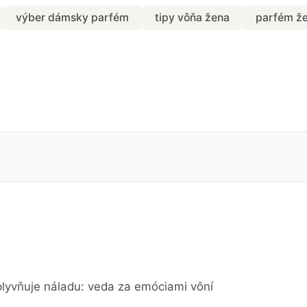
výber dámsky parfém
tipy vôňa žena
parfém ž
lyvňuje náladu: veda za emóciami vôní