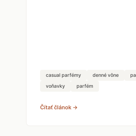
casual parfémy
denné vône
pa
voňavky
parfém
Čítať článok →