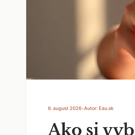
6. august 2026
•
Autor: Eau.sk
Ako si vy