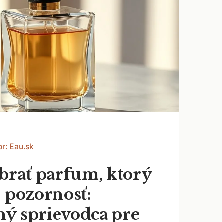
or: Eau.sk
ybrať parfum, ktorý
 pozornosť:
ý sprievodca pre