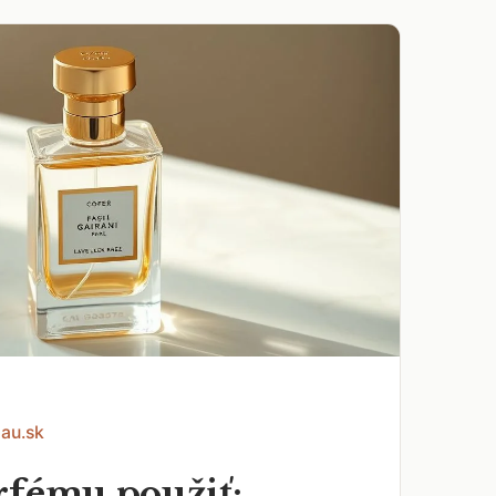
Eau.sk
rfému použiť: