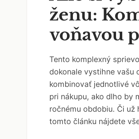
ženu: Kom
voňavou p
Tento komplexný sprievo
dokonale vystihne vašu o
kombinovať jednotlivé v
pri nákupu, ako dlho by 
ročnému obdobiu. Či už 
tomto článku nájdete vš