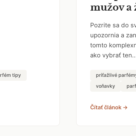
mužov a 
Pozrite sa do s
upozornia a za
tomto komplexn
ako vybrať ten..
rfém tipy
príťažlivé parfém
voňavky
par
Čítať článok →