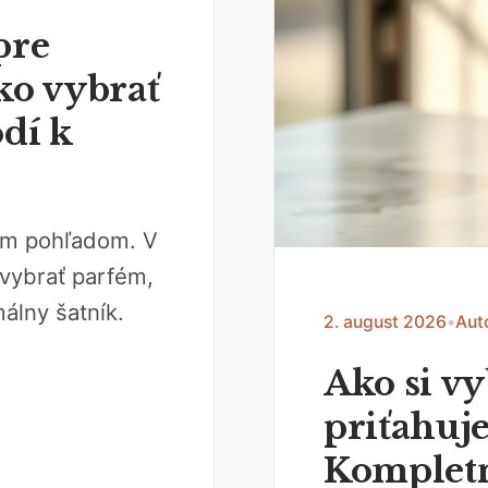
pre
ko vybrať
odí k
vým pohľadom. V
vybrať parfém,
álny šatník.
2. august 2026
•
Aut
Ako si v
priťahuje
Kompletn