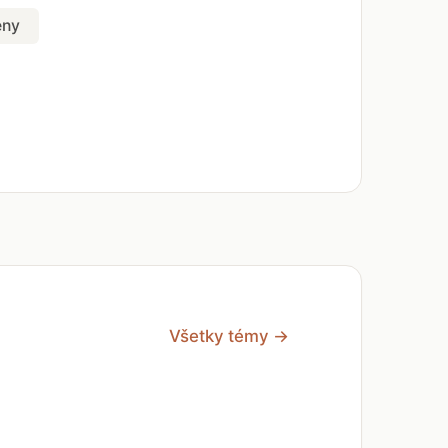
eny
Všetky témy →