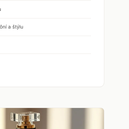
u
ní a štýlu