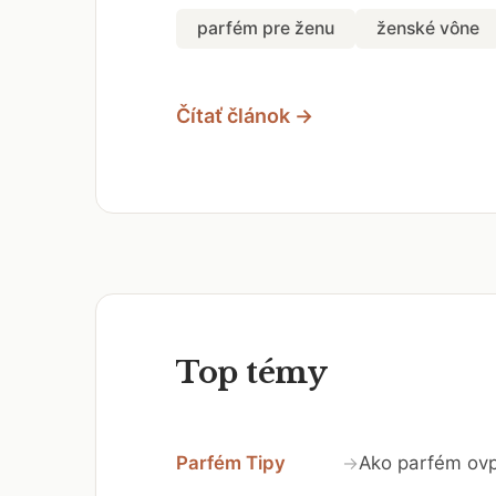
parfém pre ženu
ženské vône
Čítať článok →
Top témy
Parfém Tipy
Ako parfém ovp
→