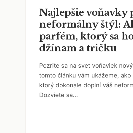
Najlepšie voňavky 
neformálny štýl: A
parfém, ktorý sa h
džínam a tričku
Pozrite sa na svet voňaviek no
tomto článku vám ukážeme, ako 
ktorý dokonale doplní váš neform
Dozviete sa...