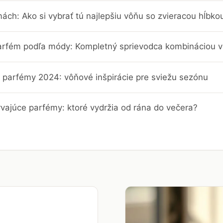
ch: Ako si vybrať tú najlepšiu vôňu so zvieracou hĺbko
parfém podľa módy: Kompletný sprievodca kombináciou vô
é parfémy 2024: vôňové inšpirácie pre sviežu sezónu
rvajúce parfémy: ktoré vydržia od rána do večera?