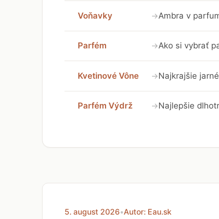
Voňavky
Ambra v parfumá
→
Parfém
Ako si vybrať 
→
Kvetinové Vône
Najkrajšie jarn
→
Parfém Výdrž
Najlepšie dlhot
→
5. august 2026
•
Autor: Eau.sk