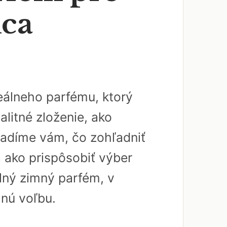
dca
álneho parfému, ktorý
litné zloženie, ako
radíme vám, čo zohľadniť
a ako prispôsobiť výber
lný zimný parfém, v
anú voľbu.