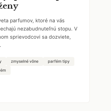
ženy
veta parfumov, ktoré na vás
nechajú nezabudnuteľnú stopu. V
om sprievodcovi sa dozviete,
.
y
zmyselné vône
parfém tipy
fém