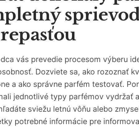
pletný sprievo
repasťou
dca vás prevedie procesom výberu ide
sobnosť. Dozviete sa, ako rozoznať kva
ône a ako správne parfém testovať. Po
mali jednotlivé typy parfémov vydržať 
hľadáte sviežu letnú vôňu alebo zmyse
etky potrebné informácie pre informov