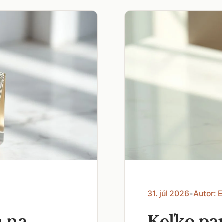
31. júl 2026
•
Autor: 
a na
Koľko pa