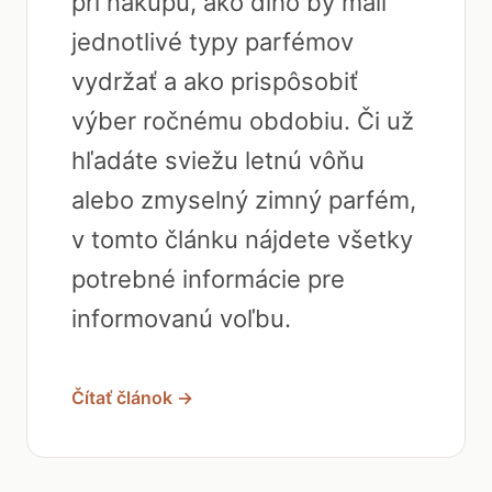
pri nákupu, ako dlho by mali
jednotlivé typy parfémov
vydržať a ako prispôsobiť
výber ročnému obdobiu. Či už
hľadáte sviežu letnú vôňu
alebo zmyselný zimný parfém,
v tomto článku nájdete všetky
potrebné informácie pre
informovanú voľbu.
Čítať článok →