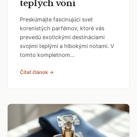
teplých vôní
Preskúmajte fascinujúci svet
korenistých parfémov, ktoré vás
prevedú exotickými destináciami
svojimi teplými a hlbokými notami. V
tomto kompletnom...
Čítať článok →