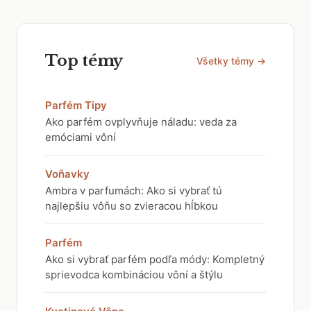
Top témy
Všetky témy →
Parfém Tipy
Ako parfém ovplyvňuje náladu: veda za
emóciami vôní
Voňavky
Ambra v parfumách: Ako si vybrať tú
najlepšiu vôňu so zvieracou hĺbkou
Parfém
Ako si vybrať parfém podľa módy: Kompletný
sprievodca kombináciou vôní a štýlu