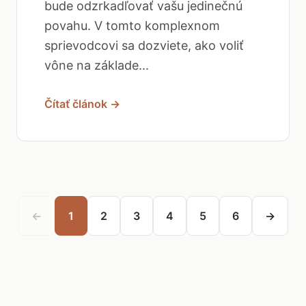
bude odzrkadľovať vašu jedinečnú
povahu. V tomto komplexnom
sprievodcovi sa dozviete, ako voliť
vône na základe...
Čítať článok →
←
1
2
3
4
5
6
→