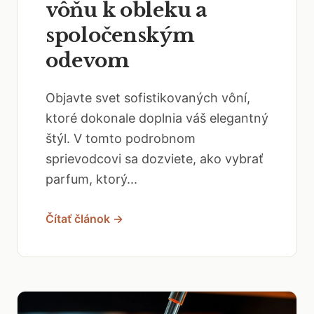
vôňu k obleku a
spoločenským
odevom
Objavte svet sofistikovaných vôní,
ktoré dokonale doplnia váš elegantný
štýl. V tomto podrobnom
sprievodcovi sa dozviete, ako vybrať
parfum, ktorý...
Čítať článok →