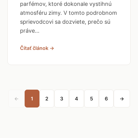
parfémov, ktoré dokonale vystihnú
atmosféru zimy. V tomto podrobnom
sprievodcovi sa dozviete, prečo sú
práve...
Čítať článok →
←
1
2
3
4
5
6
→