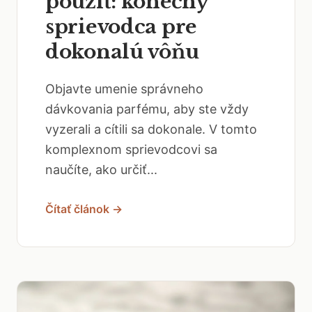
použiť: konečný
sprievodca pre
dokonalú vôňu
Objavte umenie správneho
dávkovania parfému, aby ste vždy
vyzerali a cítili sa dokonale. V tomto
komplexnom sprievodcovi sa
naučíte, ako určiť...
Čítať článok →