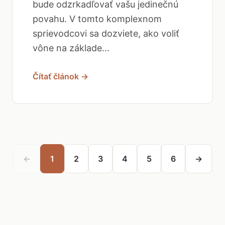
bude odzrkadľovať vašu jedinečnú
povahu. V tomto komplexnom
sprievodcovi sa dozviete, ako voliť
vône na základe...
Čítať článok →
←
1
2
3
4
5
6
→