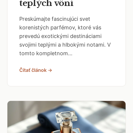
teplých vôní
Preskúmajte fascinujúci svet
korenistých parfémov, ktoré vás
prevedú exotickými destináciami
svojimi teplými a hlbokými notami. V
tomto kompletnom...
Čítať článok →