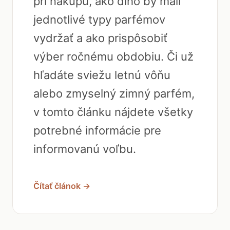
pri nákupu, ako dlho by mali
jednotlivé typy parfémov
vydržať a ako prispôsobiť
výber ročnému obdobiu. Či už
hľadáte sviežu letnú vôňu
alebo zmyselný zimný parfém,
v tomto článku nájdete všetky
potrebné informácie pre
informovanú voľbu.
Čítať článok →