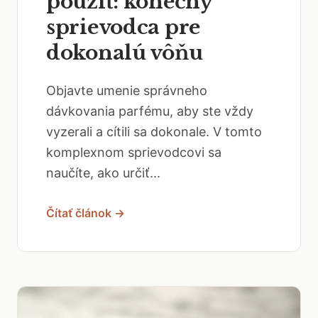
použiť: konečný
sprievodca pre
dokonalú vôňu
Objavte umenie správneho
dávkovania parfému, aby ste vždy
vyzerali a cítili sa dokonale. V tomto
komplexnom sprievodcovi sa
naučíte, ako určiť...
Čítať článok →