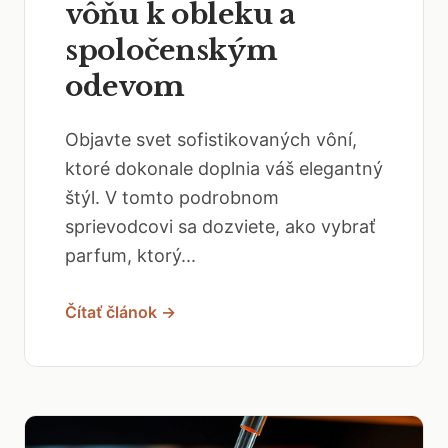
vôňu k obleku a
spoločenským
odevom
Objavte svet sofistikovaných vôní,
ktoré dokonale doplnia váš elegantný
štýl. V tomto podrobnom
sprievodcovi sa dozviete, ako vybrať
parfum, ktorý...
Čítať článok →