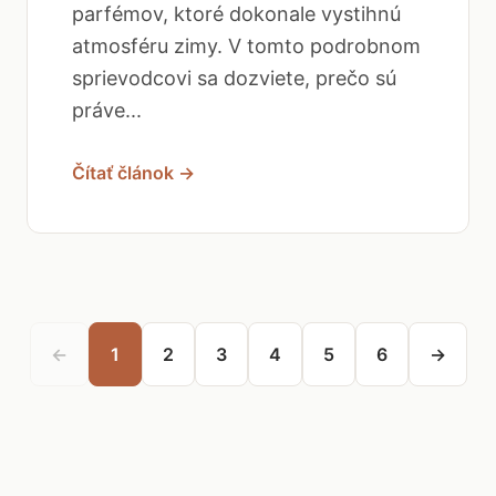
parfémov, ktoré dokonale vystihnú
atmosféru zimy. V tomto podrobnom
sprievodcovi sa dozviete, prečo sú
práve...
Čítať článok →
←
1
2
3
4
5
6
→