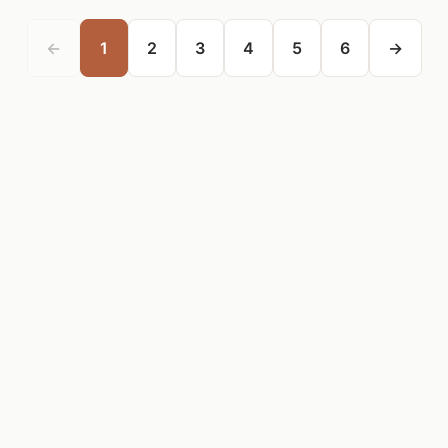
←
1
2
3
4
5
6
→