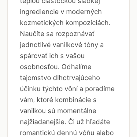
teplou čiastočkou sladkej
ingrediencie v moderných
kozmetických kompozíciách.
Naučíte sa rozpoznávať
jednotlivé vanilkové tóny a
spárovať ich s vašou
osobnosťou. Odhalíme
tajomstvo dlhotrvajúceho
účinku týchto vôní a poradíme
vám, ktoré kombinácie s
vanilkou sú momentálne
najžiadanejšie. Či už hľadáte
romantickú dennú vôňu alebo