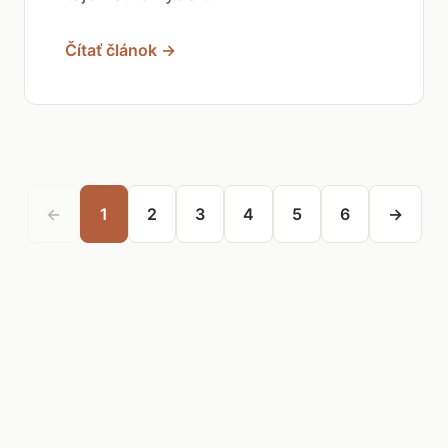
Čítať článok →
←
1
2
3
4
5
6
→