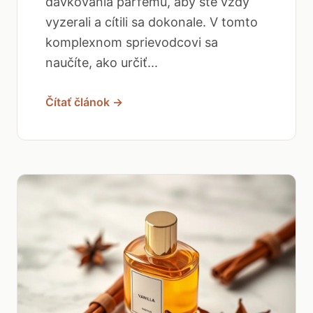
dávkovania parfému, aby ste vždy
vyzerali a cítili sa dokonale. V tomto
komplexnom sprievodcovi sa
naučíte, ako určiť...
Čítať článok →