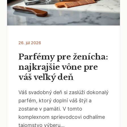
26. júl 2026
Parfémy pre ženícha:
najkrajšie vône pre
váš veľký deň
Váš svadobný deň si zaslúži dokonalý
parfém, ktorý doplní váš štýl a
zostane v pamäti. V tomto
komplexnom sprievodcovi odhalíme
tajomstvo výberu...