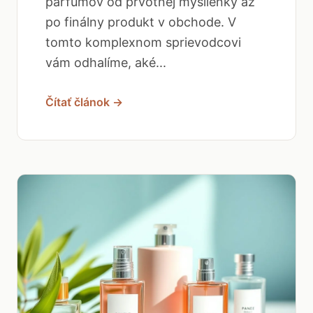
parfumov od prvotnej myšlienky až
po finálny produkt v obchode. V
tomto komplexnom sprievodcovi
vám odhalíme, aké...
Čítať článok →