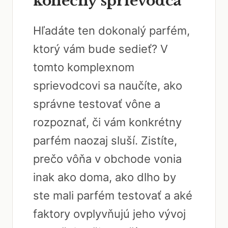
konečný sprievodca
Hľadáte ten dokonalý parfém,
ktorý vám bude sedieť? V
tomto komplexnom
sprievodcovi sa naučíte, ako
správne testovať vône a
rozpoznať, či vám konkrétny
parfém naozaj sluší. Zistíte,
prečo vôňa v obchode vonia
inak ako doma, ako dlho by
ste mali parfém testovať a aké
faktory ovplyvňujú jeho vývoj