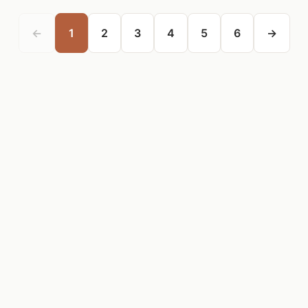
←
1
2
3
4
5
6
→