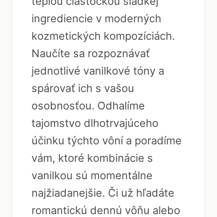
teplou čiastočkou sladkej
ingrediencie v moderných
kozmetických kompozíciách.
Naučíte sa rozpoznávať
jednotlivé vanilkové tóny a
spárovať ich s vašou
osobnosťou. Odhalíme
tajomstvo dlhotrvajúceho
účinku týchto vôní a poradíme
vám, ktoré kombinácie s
vanilkou sú momentálne
najžiadanejšie. Či už hľadáte
romantickú dennú vôňu alebo